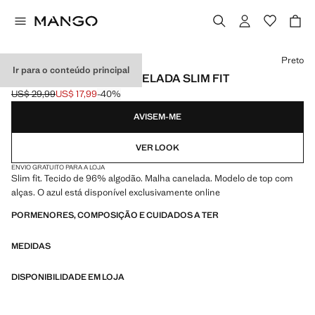
Selecione uma cor
Preto
Ir para o conteúdo principal
T-SHIRT DE ALÇAS CANELADA SLIM FIT
US$ 29,99
US$ 17,99
-40%
Preço inicial riscado [US$ 29,99 ]
Preço atual [US$ 17,99 ]
AVISEM-ME
VER LOOK
ENVIO GRATUITO PARA A LOJA
Slim fit. Tecido de 96% algodão. Malha canelada. Modelo de top com
alças. O azul está disponível exclusivamente online
PORMENORES, COMPOSIÇÃO E CUIDADOS A TER
MEDIDAS
DISPONIBILIDADE EM LOJA