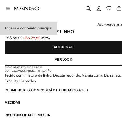
Selecione uma cor
Azul-porcelana
Ir para o conteúdo principal
T-SHIRT DE MISTURA DE LINHO
US$ 59,99
US$ 25,99
-57%
Preço inicial riscado [US$ 59,99 ]
Preço atual [US$ 25,99 ]
ADICIONAR
VER LOOK
ENVIO GRATUITO PARA A LOJA
CORTE SLIM
COMPRIMENTO PADRÃO
Tecido com mistura de linho. Decote redondo. Manga curta. Barra reta.
Produto em saldos
PORMENORES, COMPOSIÇÃO E CUIDADOS A TER
MEDIDAS
DISPONIBILIDADE EM LOJA