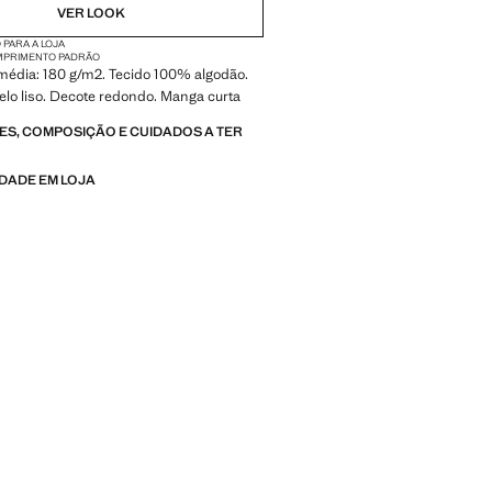
VER LOOK
 PARA A LOJA
PRIMENTO PADRÃO
dia: 180 g/m2. Tecido 100% algodão.
delo liso. Decote redondo. Manga curta
S, COMPOSIÇÃO E CUIDADOS A TER
IDADE EM LOJA