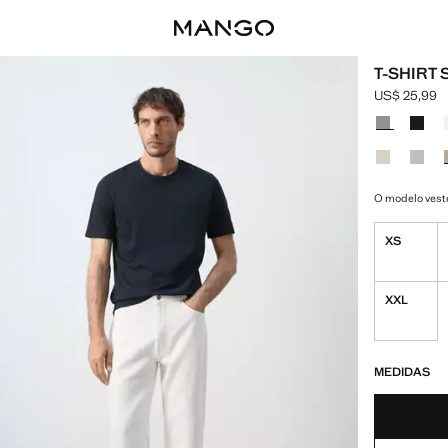
T-SHIRT S
US$ 25,99
Preço atual 
Selecione u
O modelo vest
XS
XXL
ÚLTIMAS UNIDA
NÃO DISPONÍ
MEDIDAS