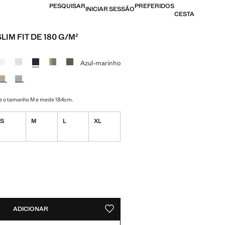
PESQUISAR
PREFERIDOS
INICIAR SESSÃO
CESTA
LIM FIT DE 180 G/M²
[US$ 25,99 ]
ma cor
Azul-marinho
e o tamanho M e mede 184cm.
S
M
L
XL
DES!
VEL. QUERO!
ADICIONAR
GUARDAR NOS ARTIGOS PREFERIDO