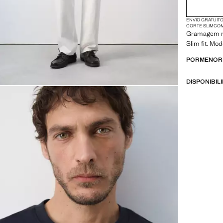
ENVIO GRATUITO
CORTE SLIM
COM
Gramagem mé
Slim fit. Mo
PORMENORE
DISPONIBIL