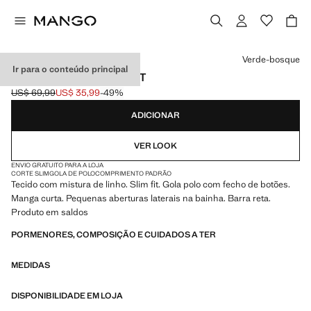
Selecione uma cor
Verde-bosque
Ir para o conteúdo principal
POLO DE LINHO SLIM FIT
US$ 69,99
US$ 35,99
-49%
Preço inicial riscado [US$ 69,99 ]
Preço atual [US$ 35,99 ]
ADICIONAR
VER LOOK
ENVIO GRATUITO PARA A LOJA
CORTE SLIM
GOLA DE POLO
COMPRIMENTO PADRÃO
Tecido com mistura de linho. Slim fit. Gola polo com fecho de botões.
Manga curta. Pequenas aberturas laterais na bainha. Barra reta.
Produto em saldos
PORMENORES, COMPOSIÇÃO E CUIDADOS A TER
MEDIDAS
DISPONIBILIDADE EM LOJA