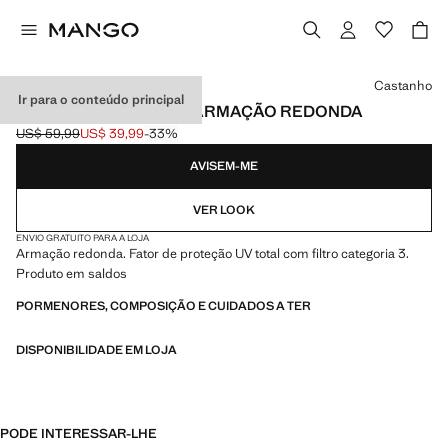
Selecione uma cor
Castanho
Ir para o conteúdo principal
ÓCULOS DE SOL COM ARMAÇÃO REDONDA
US$ 59,99
US$ 39,99
-33%
Preço inicial riscado [US$ 59,99 ]
Preço atual [US$ 39,99 ]
AVISEM-ME
VER LOOK
ENVIO GRATUITO PARA A LOJA
Armação redonda. Fator de proteção UV total com filtro categoria 3.
Produto em saldos
PORMENORES, COMPOSIÇÃO E CUIDADOS A TER
DISPONIBILIDADE EM LOJA
PODE INTERESSAR-LHE