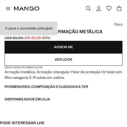
Selecione uma cor
Ouro
Ir para o conteúdo principal
ÓCULOS DE SOL COM ARMAÇÃO METÁLICA
US$ 69,99
US$ 45,99
-34%
Preço inicial riscado [US$ 69,99 ]
Preço atual [US$ 45,99 ]
AVISEM-ME
VER LOOK
ENVIO GRATUITO PARA A LOJA
Armação metálica. Armação retangular. Fator de proteção UV total com
filtro categoria 3. Produto em saldos
PORMENORES, COMPOSIÇÃO E CUIDADOS A TER
DISPONIBILIDADE EM LOJA
PODE INTERESSAR-LHE