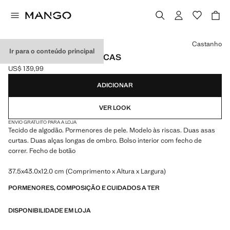
Selecione uma cor
Castanho
Ir para o conteúdo principal
CARTEIRA TOTE ÀS RISCAS
US$ 139,99
Preço atual [US$ 139,99 ]
ADICIONAR
VER LOOK
ENVIO GRATUITO PARA A LOJA
Tecido de algodão. Pormenores de pele. Modelo às riscas. Duas asas
curtas. Duas alças longas de ombro. Bolso interior com fecho de
correr. Fecho de botão
37.5x43.0x12.0 cm (Comprimento x Altura x Largura)
PORMENORES, COMPOSIÇÃO E CUIDADOS A TER
DISPONIBILIDADE EM LOJA