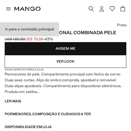
Selecione uma cor
Preto
Ir para o conteúdo principal
CARTEIRA MULTIFUNCIONAL COMBINADA PELE
US$ 139,99
US$ 79,99
-43%
Preço inicial riscado [US$ 139,99 ]
Preço atual [US$ 79,99 ]
AVISEM-ME
VER LOOK
ENVIO GRATUITO PARA A LOJA
Pormenores de pele. Compartimento principal com fecho de correr.
Duas asas curtas. Alça de ombro comprida, ajustável e removível.
Duas alças ajustáveis. Compartimento para dispositivos eletrónicos.
Produto em saldos
LER MAIS
32.0x42.0x12.0 cm (Comprimento x Altura x Largura)
PORMENORES, COMPOSIÇÃO E CUIDADOS A TER
DISPONIBILIDADE EM LOJA