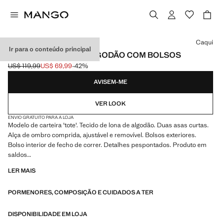
Selecione uma cor
Caqui
Ir para o conteúdo principal
CARTEIRA TOTE DE ALGODÃO COM BOLSOS
US$ 119,99
US$ 69,99
-42%
Preço inicial riscado [US$ 119,99 ]
Preço atual [US$ 69,99 ]
AVISEM-ME
VER LOOK
ENVIO GRATUITO PARA A LOJA
Modelo de carteira 'tote'. Tecido de lona de algodão. Duas asas curtas.
Alça de ombro comprida, ajustável e removível. Bolsos exteriores.
Bolso interior de fecho de correr. Detalhes pespontados. Produto em
saldos
LER MAIS
14.0x40.0x45.0 cm (Comprimento x Altura x Largura)
PORMENORES, COMPOSIÇÃO E CUIDADOS A TER
DISPONIBILIDADE EM LOJA