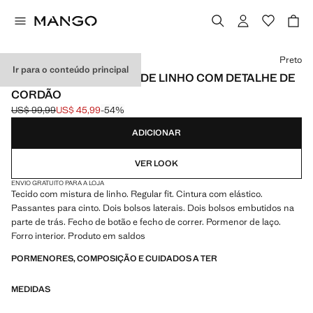
Selecione uma cor
Preto
Ir para o conteúdo principal
CALÇÕES DE MISTURA DE LINHO COM DETALHE DE
CORDÃO
US$ 99,99
US$ 45,99
-54%
Preço inicial riscado [US$ 99,99 ]
Preço atual [US$ 45,99 ]
ADICIONAR
VER LOOK
ENVIO GRATUITO PARA A LOJA
Tecido com mistura de linho. Regular fit. Cintura com elástico.
Passantes para cinto. Dois bolsos laterais. Dois bolsos embutidos na
parte de trás. Fecho de botão e fecho de correr. Pormenor de laço.
Forro interior. Produto em saldos
PORMENORES, COMPOSIÇÃO E CUIDADOS A TER
MEDIDAS