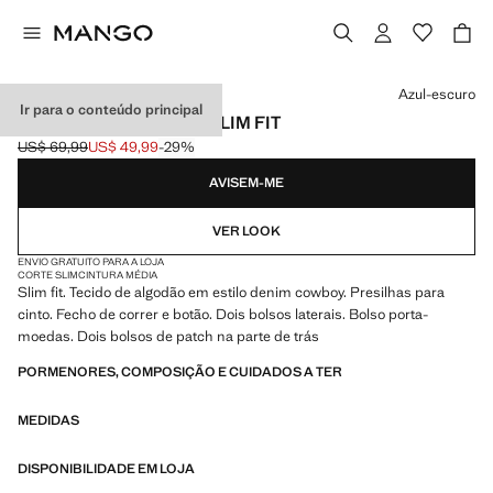
Selecione uma cor
Azul-escuro
Ir para o conteúdo principal
CALÇÕES DE GANGA SLIM FIT
US$ 69,99
US$ 49,99
-29%
Preço inicial riscado [US$ 69,99 ]
Preço atual [US$ 49,99 ]
AVISEM-ME
VER LOOK
ENVIO GRATUITO PARA A LOJA
CORTE SLIM
CINTURA MÉDIA
Slim fit. Tecido de algodão em estilo denim cowboy. Presilhas para
cinto. Fecho de correr e botão. Dois bolsos laterais. Bolso porta-
moedas. Dois bolsos de patch na parte de trás
PORMENORES, COMPOSIÇÃO E CUIDADOS A TER
MEDIDAS
DISPONIBILIDADE EM LOJA