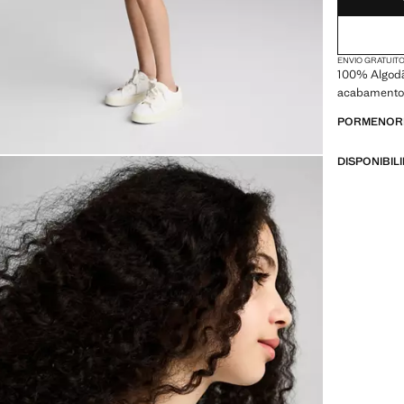
ENVIO GRATUITO
100% Algodã
acabamento 
PORMENORE
DISPONIBIL