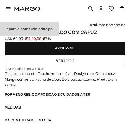
Selecione uma cor
Azul-marinho escuro
Ir para o conteúdo principal
ANORAQUE ACOLCHOADO COM CAPUZ
US$ 69,99
US$ 29,99
-57%
Preço inicial riscado [US$ 69,99 ]
Preço atual [US$ 29,99 ]
AVISEM-ME
VER LOOK
ENVIO GRATUITO PARA A LOJA
Tecido acolchoado. Tecido impermeável. Design reto. Com capuz.
Manga comprida. Fecho de zíper. Dois bolsos laterais. Produto em
saldos
PORMENORES, COMPOSIÇÃO E CUIDADOS A TER
MEDIDAS
DISPONIBILIDADE EM LOJA