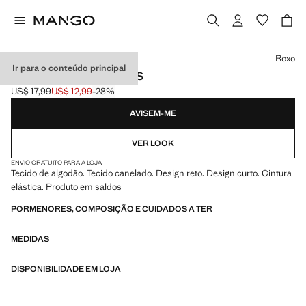
Selecione uma cor
Roxo
Ir para o conteúdo principal
LEGGINGS CANELADOS
US$ 17,99
US$ 12,99
-28%
Preço inicial riscado [US$ 17,99 ]
Preço atual [US$ 12,99 ]
AVISEM-ME
VER LOOK
ENVIO GRATUITO PARA A LOJA
Tecido de algodão. Tecido canelado. Design reto. Design curto. Cintura
elástica. Produto em saldos
PORMENORES, COMPOSIÇÃO E CUIDADOS A TER
MEDIDAS
DISPONIBILIDADE EM LOJA