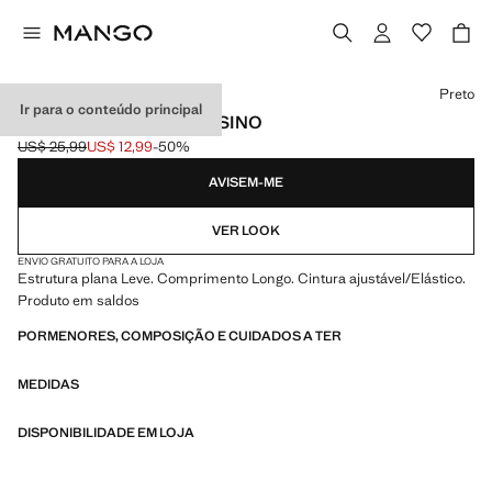
Selecione uma cor
Preto
Ir para o conteúdo principal
LEGGINGS À BOCA DE SINO
US$ 25,99
US$ 12,99
-50%
Preço inicial riscado [US$ 25,99 ]
Preço atual [US$ 12,99 ]
AVISEM-ME
VER LOOK
ENVIO GRATUITO PARA A LOJA
Estrutura plana Leve. Comprimento Longo. Cintura ajustável/Elástico.
Produto em saldos
PORMENORES, COMPOSIÇÃO E CUIDADOS A TER
MEDIDAS
DISPONIBILIDADE EM LOJA