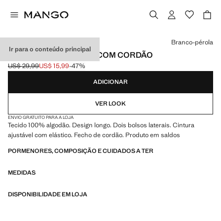
Selecione uma cor
Branco-pérola
Ir para o conteúdo principal
CALÇAS DE ALGODÃO COM CORDÃO
US$ 29,99
US$ 15,99
-47%
Preço inicial riscado [US$ 29,99 ]
Preço atual [US$ 15,99 ]
ADICIONAR
VER LOOK
ENVIO GRATUITO PARA A LOJA
Tecido 100% algodão. Design longo. Dois bolsos laterais. Cintura
ajustável com elástico. Fecho de cordão. Produto em saldos
PORMENORES, COMPOSIÇÃO E CUIDADOS A TER
MEDIDAS
DISPONIBILIDADE EM LOJA