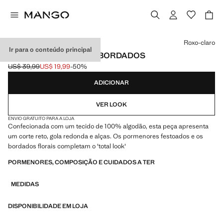
Selecione uma cor
Roxo-claro
Ir para o conteúdo principal
BLUSA PORMENORES BORDADOS
US$ 39,99
US$ 19,99
-50%
Preço inicial riscado [US$ 39,99 ]
Preço atual [US$ 19,99 ]
ADICIONAR
VER LOOK
ENVIO GRATUITO PARA A LOJA
Confecionada com um tecido de 100% algodão, esta peça apresenta
um corte reto, gola redonda e alças. Os pormenores festoados e os
bordados florais completam o 'total look'
PORMENORES, COMPOSIÇÃO E CUIDADOS A TER
MEDIDAS
DISPONIBILIDADE EM LOJA