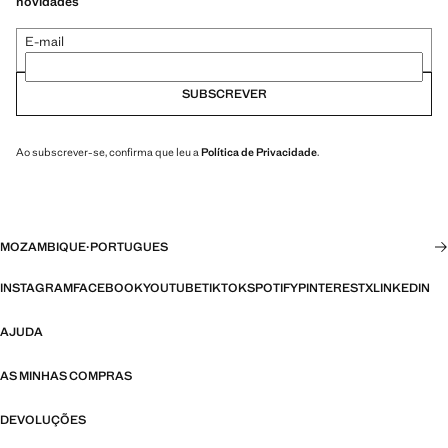
novidades
E-mail
SUBSCREVER
Ao subscrever-se, confirma que leu a
Política de Privacidade
.
MOZAMBIQUE
·
PORTUGUES
INSTAGRAM
FACEBOOK
YOUTUBE
TIKTOK
SPOTIFY
PINTEREST
X
LINKEDIN
AJUDA
AS MINHAS COMPRAS
DEVOLUÇÕES