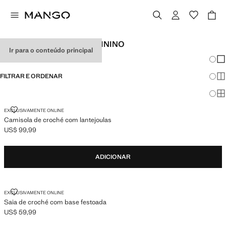
LOOKS DE FESTIVAL FEMININO
Ir para o conteúdo principal
Mudar
Mos
FILTRAR E ORDENAR
Mos
Mo
CAMISOLA DE CROCHÉ COM LANTEJOULAS
EXCLUSIVAMENTE ONLINE
Camisola de croché com lantejoulas
US$ 99,99
Preço atual [US$ 99,99 ]
ADICIONAR
SAIA DE CROCHÉ COM BASE FESTOADA
EXCLUSIVAMENTE ONLINE
Saia de croché com base festoada
US$ 59,99
Preço atual [US$ 59,99 ]