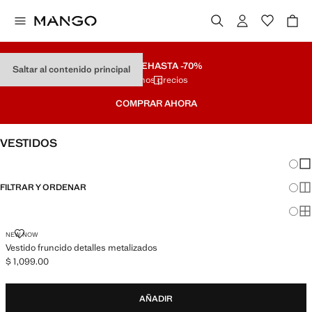
REMATE
HASTA -70%
Saltar al contenido principal
Últimos precios
COMPRAR AHORA
VESTIDOS
Cambi
Mos
FILTRAR Y ORDENAR
Mos
Mos
VESTIDO FRUNCIDO DETALLES METALIZADOS
NEW NOW
Vestido fruncido detalles metalizados
$ 1,099.00
Precio actual [$ 1,099.00 ]
AÑADIR