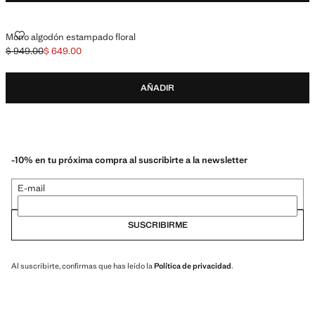
MONO ALGODÓN ESTAMPADO FLORAL
Mono algodón estampado floral
$ 949.00
$ 649.00
Precio inicial tachado [$ 949.00 ]
Precio actual [$ 649.00 ]
AÑADIR
-10% en tu próxima compra al suscribirte a la newsletter
E-mail
SUSCRIBIRME
Al suscribirte, confirmas que has leído la
Política de privacidad
.