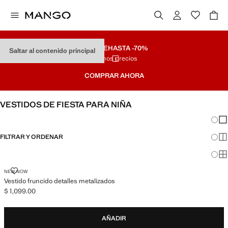
REMATE
HASTA -70%
Saltar al contenido principal
Últimos precios
COMPRAR AHORA
VESTIDOS DE FIESTA PARA NIÑA
Cambi
Mos
FILTRAR Y ORDENAR
Mos
Mos
VESTIDO FRUNCIDO DETALLES METALIZADOS
NEW NOW
Vestido fruncido detalles metalizados
$ 1,099.00
Precio actual [$ 1,099.00 ]
AÑADIR