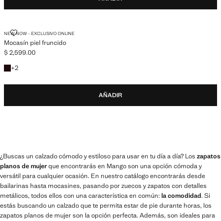
MOCASÍN PIEL FRUNCIDO
NEW NOW - EXCLUSIVO ONLINE
Mocasín piel fruncido
$ 2,599.00
Precio actual [$ 2,599.00 ]
+1 colores
+
2
AÑADIR
¿Buscas un calzado cómodo y estiloso para usar en tu día a día? Los
zapatos
planos de mujer
que encontrarás en Mango son una opción cómoda y
versátil para cualquier ocasión. En nuestro catálogo encontrarás desde
bailarinas hasta mocasines, pasando por zuecos y zapatos con detalles
metálicos, todos ellos con una característica en común:
la comodidad
. Si
estás buscando un calzado que te permita estar de pie durante horas, los
zapatos planos de mujer son la opción perfecta. Además, son ideales para