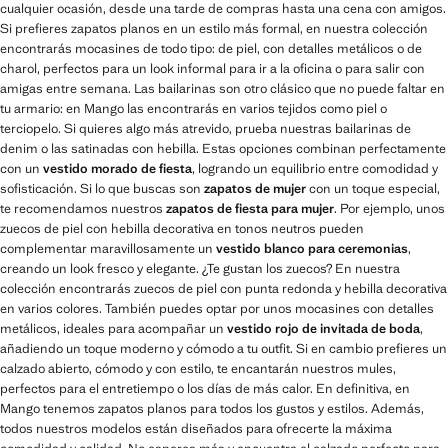
cualquier ocasión, desde una tarde de compras hasta una cena con amigos.
Si prefieres zapatos planos en un estilo más formal, en nuestra colección
encontrarás mocasines de todo tipo: de piel, con detalles metálicos o de
charol, perfectos para un look informal para ir a la oficina o para salir con
amigas entre semana. Las bailarinas son otro clásico que no puede faltar en
tu armario: en Mango las encontrarás en varios tejidos como piel o
terciopelo. Si quieres algo más atrevido, prueba nuestras bailarinas de
denim o las satinadas con hebilla. Estas opciones combinan perfectamente
con un
vestido morado de fiesta
, logrando un equilibrio entre comodidad y
sofisticación. Si lo que buscas son
zapatos de mujer
con un toque especial,
te recomendamos nuestros
zapatos de fiesta para mujer
. Por ejemplo, unos
zuecos de piel con hebilla decorativa en tonos neutros pueden
complementar maravillosamente un
vestido blanco para ceremonias
,
creando un look fresco y elegante. ¿Te gustan los zuecos? En nuestra
colección encontrarás zuecos de piel con punta redonda y hebilla decorativa
en varios colores. También puedes optar por unos mocasines con detalles
metálicos, ideales para acompañar un
vestido rojo de invitada de boda
,
añadiendo un toque moderno y cómodo a tu outfit. Si en cambio prefieres un
calzado abierto, cómodo y con estilo, te encantarán nuestros mules,
perfectos para el entretiempo o los días de más calor. En definitiva, en
Mango tenemos zapatos planos para todos los gustos y estilos. Además,
todos nuestros modelos están diseñados para ofrecerte la máxima