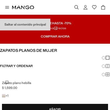
REMATE
HASTA -70%
Saltar al contenido principal
Últimos precios
COMPRAR AHORA
ZAPATOS PLANOS DE MUJER
Cambi
Mos
FILTRAR Y ORDENAR
Mos
Mos
ZAPATO PLANO HEBILLA
Zapato plano hebilla
$ 1,599.00
Precio actual [$ 1,599.00 ]
+1 color
+
1
AÑADIR