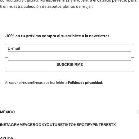
comodidad y calidad. No esperes más y encuentra el calzado perfecto para
ti en nuestra colección de zapatos planos de mujer.
-10% en tu próxima compra al suscribirte a la newsletter
E-mail
SUSCRIBIRME
Al suscribirte, confirmas que has leído la
Política de privacidad
.
MÉXICO
INSTAGRAM
FACEBOOK
YOUTUBE
TIKTOK
SPOTIFY
PINTEREST
X
AYUDA