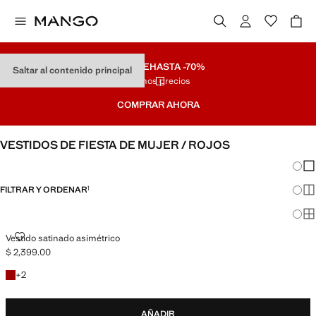
REMATE
HASTA -70%
Saltar al contenido principal
Últimos precios
COMPRAR AHORA
VESTIDOS DE FIESTA DE MUJER / ROJOS
Cambi
Mos
FILTRAR Y ORDENAR
1
Mos
Mos
VESTIDO SATINADO ASIMÉTRICO
Vestido satinado asimétrico
$ 2,399.00
Precio actual [$ 2,399.00 ]
+1 colores
+
2
AÑADIR