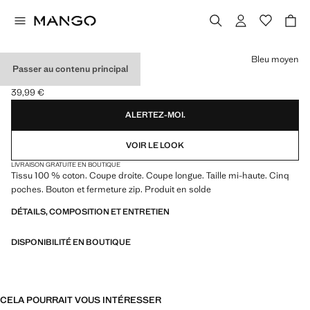
Choisissez une couleur
Bleu moyen
Passer au contenu principal
JEAN REGULAR-FIT
39,99 €
Prix actuel [39,99 € ]
ALERTEZ-MOI.
VOIR LE LOOK
LIVRAISON GRATUITE EN BOUTIQUE
Tissu 100 % coton. Coupe droite. Coupe longue. Taille mi-haute. Cinq
poches. Bouton et fermeture zip. Produit en solde
DÉTAILS, COMPOSITION ET ENTRETIEN
DISPONIBILITÉ EN BOUTIQUE
CELA POURRAIT VOUS INTÉRESSER