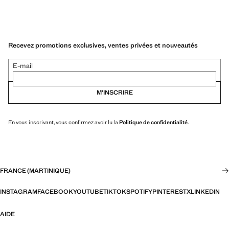
Recevez promotions exclusives, ventes privées et nouveautés
E-mail
M’INSCRIRE
En vous inscrivant, vous confirmez avoir lu la
Politique de confidentialité
.
FRANCE (MARTINIQUE)
INSTAGRAM
FACEBOOK
YOUTUBE
TIKTOK
SPOTIFY
PINTEREST
X
LINKEDIN
AIDE