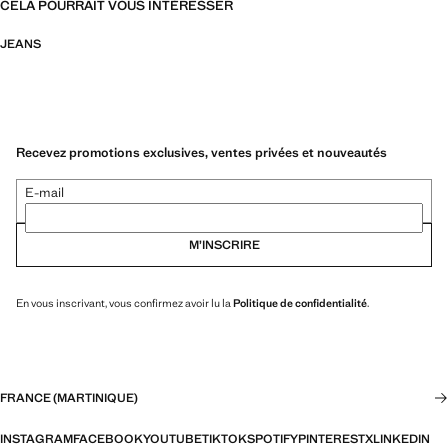
CELA POURRAIT VOUS INTÉRESSER
JEANS
Recevez promotions exclusives, ventes privées et nouveautés
E-mail
M’INSCRIRE
En vous inscrivant, vous confirmez avoir lu la
Politique de confidentialité
.
FRANCE (MARTINIQUE)
INSTAGRAM
FACEBOOK
YOUTUBE
TIKTOK
SPOTIFY
PINTEREST
X
LINKEDIN