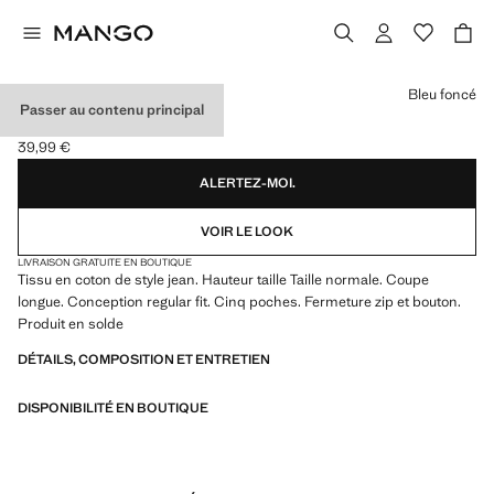
Choisissez une couleur
Bleu foncé
Passer au contenu principal
JEAN REGULAR-FIT
39,99 €
Prix actuel [39,99 € ]
ALERTEZ-MOI.
VOIR LE LOOK
LIVRAISON GRATUITE EN BOUTIQUE
Tissu en coton de style jean. Hauteur taille Taille normale. Coupe
longue. Conception regular fit. Cinq poches. Fermeture zip et bouton.
Produit en solde
DÉTAILS, COMPOSITION ET ENTRETIEN
DISPONIBILITÉ EN BOUTIQUE