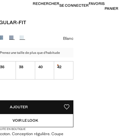
RECHERCHER
FAVORIS
SE CONNECTER
PANIER
GULAR-FIT
39,99 € ]
ne couleur
Blanc
- Prenez une taille de plus que d'habitude
36
38
40
42
Dernières unités !
ible. Je le veux !
ible. Je le veux !
TÉS !
LE. JE LE VEUX !
AJOUTER
AJOUTER AUX FAVORIS
VOIR LE LOOK
TUITE EN BOUTIQUE
coton. Conception régulière. Coupe