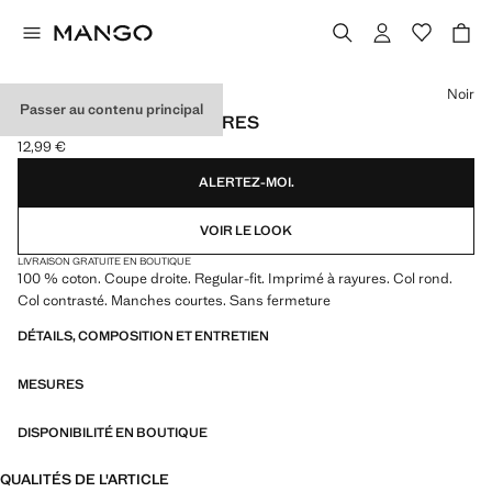
Choisissez une couleur
Noir
Passer au contenu principal
T-SHIRT COTON À RAYURES
12,99 €
Prix actuel [12,99 € ]
ALERTEZ-MOI.
VOIR LE LOOK
LIVRAISON GRATUITE EN BOUTIQUE
100 % coton. Coupe droite. Regular-fit. Imprimé à rayures. Col rond.
Col contrasté. Manches courtes. Sans fermeture
DÉTAILS, COMPOSITION ET ENTRETIEN
MESURES
DISPONIBILITÉ EN BOUTIQUE
QUALITÉS DE L'ARTICLE