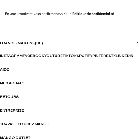
En vous inscrivant, vous confirmez avoir lu la
Politique de confidentialité
.
FRANCE (MARTINIQUE)
INSTAGRAM
FACEBOOK
YOUTUBE
TIKTOK
SPOTIFY
PINTEREST
X
LINKEDIN
AIDE
MES ACHATS
RETOURS
ENTREPRISE
TRAVAILLER CHEZ MANGO
MANGO OUTLET