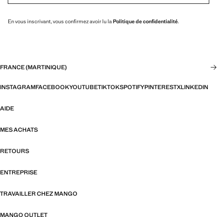
En vous inscrivant, vous confirmez avoir lu la
Politique de confidentialité
.
FRANCE (MARTINIQUE)
INSTAGRAM
FACEBOOK
YOUTUBE
TIKTOK
SPOTIFY
PINTEREST
X
LINKEDIN
AIDE
MES ACHATS
RETOURS
ENTREPRISE
TRAVAILLER CHEZ MANGO
MANGO OUTLET