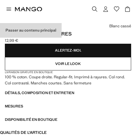
Choisissez une couleur
Blanc cassé
Passer au contenu principal
T-SHIRT COTON À RAYURES
12,99 €
Prix actuel [12,99 € ]
ALERTEZ-MOI.
VOIR LE LOOK
LIVRAISON GRATUITE EN BOUTIQUE
100 % coton. Coupe droite. Regular-fit. Imprimé à rayures. Col rond.
Col contrasté. Manches courtes. Sans fermeture
DÉTAILS, COMPOSITION ET ENTRETIEN
MESURES
DISPONIBILITÉ EN BOUTIQUE
QUALITÉS DE L'ARTICLE