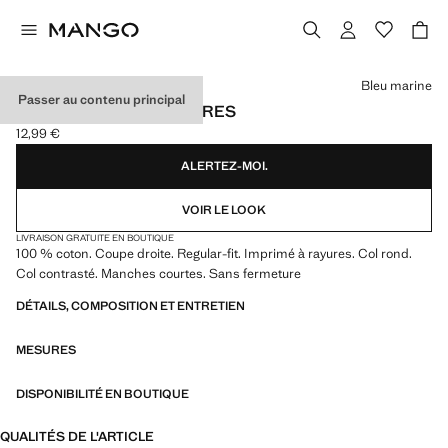
Choisissez une couleur
Bleu marine
Passer au contenu principal
T-SHIRT COTON À RAYURES
12,99 €
Prix actuel [12,99 € ]
ALERTEZ-MOI.
VOIR LE LOOK
LIVRAISON GRATUITE EN BOUTIQUE
100 % coton. Coupe droite. Regular-fit. Imprimé à rayures. Col rond.
Col contrasté. Manches courtes. Sans fermeture
DÉTAILS, COMPOSITION ET ENTRETIEN
MESURES
DISPONIBILITÉ EN BOUTIQUE
QUALITÉS DE L'ARTICLE