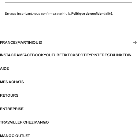
En vous inscrivant, vous confirmez avoir lu la
Politique de confidentialité
.
FRANCE (MARTINIQUE)
INSTAGRAM
FACEBOOK
YOUTUBE
TIKTOK
SPOTIFY
PINTEREST
X
LINKEDIN
AIDE
MES ACHATS
RETOURS
ENTREPRISE
TRAVAILLER CHEZ MANGO
MANGO OUTLET