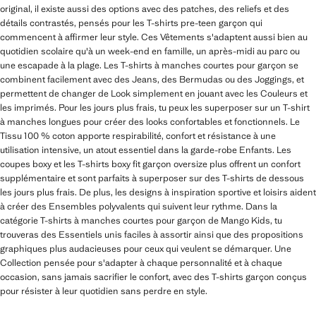
original, il existe aussi des options avec des patches, des reliefs et des
détails contrastés, pensés pour les T-shirts pre-teen garçon qui
commencent à affirmer leur style. Ces Vêtements s'adaptent aussi bien au
quotidien scolaire qu'à un week-end en famille, un après-midi au parc ou
une escapade à la plage. Les T-shirts à manches courtes pour garçon se
combinent facilement avec des Jeans, des Bermudas ou des Joggings, et
permettent de changer de Look simplement en jouant avec les Couleurs et
les imprimés. Pour les jours plus frais, tu peux les superposer sur un T-shirt
à manches longues pour créer des looks confortables et fonctionnels. Le
Tissu 100 % coton apporte respirabilité, confort et résistance à une
utilisation intensive, un atout essentiel dans la garde-robe Enfants. Les
coupes boxy et les T-shirts boxy fit garçon oversize plus offrent un confort
supplémentaire et sont parfaits à superposer sur des T-shirts de dessous
les jours plus frais. De plus, les designs à inspiration sportive et loisirs aident
à créer des Ensembles polyvalents qui suivent leur rythme. Dans la
catégorie T-shirts à manches courtes pour garçon de Mango Kids, tu
trouveras des Essentiels unis faciles à assortir ainsi que des propositions
graphiques plus audacieuses pour ceux qui veulent se démarquer. Une
Collection pensée pour s'adapter à chaque personnalité et à chaque
occasion, sans jamais sacrifier le confort, avec des T-shirts garçon conçus
pour résister à leur quotidien sans perdre en style.