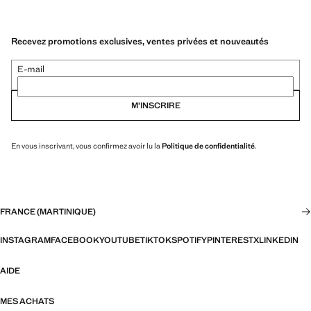
Recevez promotions exclusives, ventes privées et nouveautés
E-mail
M’INSCRIRE
En vous inscrivant, vous confirmez avoir lu la
Politique de confidentialité
.
FRANCE (MARTINIQUE)
INSTAGRAM
FACEBOOK
YOUTUBE
TIKTOK
SPOTIFY
PINTEREST
X
LINKEDIN
AIDE
MES ACHATS