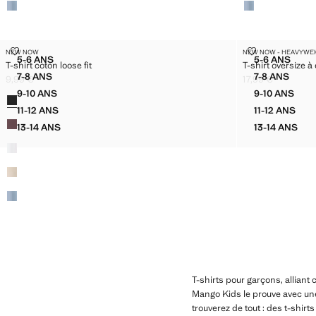
T-SHIRT COTON LOOSE FIT
T-SHIRT OVER
NEW NOW
NEW NOW - HEAVYWE
Tailles
Tailles
5-6 ANS
5-6 ANS
T-shirt coton loose fit
T-shirt oversize à
T-SHIRT COTON LOOSE FIT
T-SHIRT 
7-8 ANS
7-8 ANS
9,99 €
17,99 €
T-SHIRT COTON LOOSE FIT
T-SHIRT 
Prix actuel [9,99 € ]
Prix actuel [17,99 
9-10 ANS
9-10 ANS
Couleurs
T-SHIRT COTON LOOSE FIT
T-SHIRT 
11-12 ANS
11-12 ANS
T-SHIRT COTON LOOSE FIT
T-SHIRT 
13-14 ANS
13-14 ANS
T-SHIRT COTON LOOSE FIT
T-SHIRT
T-shirts pour garçons, alliant 
Mango Kids le prouve avec une
trouverez de tout : des t-shir