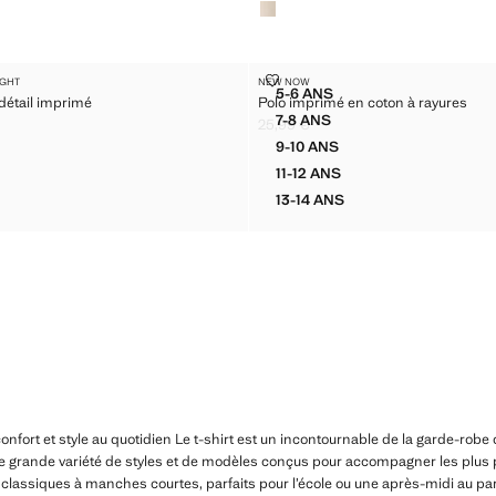
SIZE À DÉTAIL IMPRIMÉ
POLO IMPRIMÉ EN COTON À RAY
IGHT
NEW NOW
Tailles
5-6 ANS
 détail imprimé
Polo imprimé en coton à rayures
OVERSIZE À DÉTAIL IMPRIMÉ
POLO IMPRIMÉ EN COTON 
7-8 ANS
25,99 €
OVERSIZE À DÉTAIL IMPRIMÉ
POLO IMPRIMÉ EN COTON 
€ ]
Prix actuel [25,99 € ]
9-10 ANS
OVERSIZE À DÉTAIL IMPRIMÉ
POLO IMPRIMÉ EN COTON 
11-12 ANS
OVERSIZE À DÉTAIL IMPRIMÉ
POLO IMPRIMÉ EN COTON
13-14 ANS
 OVERSIZE À DÉTAIL IMPRIMÉ
POLO IMPRIMÉ EN COTON
confort et style au quotidien Le t-shirt est un incontournable de la garde-robe d
 grande variété de styles et de modèles conçus pour accompagner les plus pe
ts classiques à manches courtes, parfaits pour l’école ou une après-midi au par