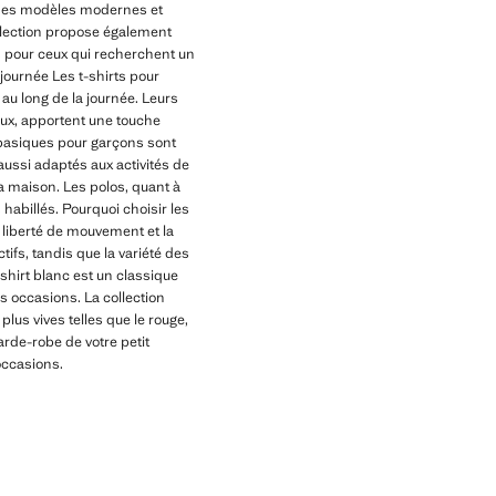
z des modèles modernes et
ollection propose également
s pour ceux qui recherchent un
journée Les t-shirts pour
au long de la journée. Leurs
ux, apportent une touche
s basiques pour garçons sont
aussi adaptés aux activités de
a maison. Les polos, quant à
habillés. Pourquoi choisir les
a liberté de mouvement et la
tifs, tandis que la variété des
shirt blanc est un classique
s occasions. La collection
lus vives telles que le rouge,
arde-robe de votre petit
 occasions.