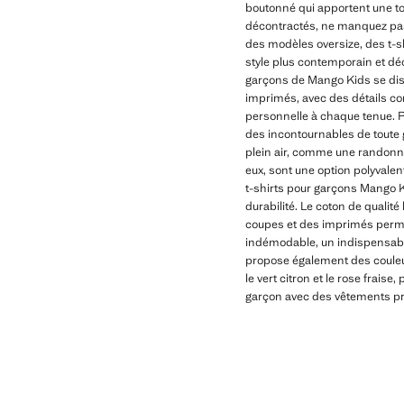
boutonné qui apportent une t
décontractés, ne manquez pas l
des modèles oversize, des t-s
style plus contemporain et déc
garçons de Mango Kids se disti
imprimés, avec des détails c
personnelle à chaque tenue. Po
des incontournables de toute g
plein air, comme une randonné
eux, sont une option polyvale
t-shirts pour garçons Mango Ki
durabilité. Le coton de qualit
coupes et des imprimés permet
indémodable, un indispensable 
propose également des couleurs
le vert citron et le rose frais
garçon avec des vêtements prati