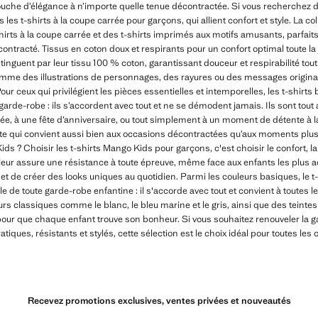
ouche d’élégance à n’importe quelle tenue décontractée. Si vous recherche
es t-shirts à la coupe carrée pour garçons, qui allient confort et style. La c
hirts à la coupe carrée et des t-shirts imprimés aux motifs amusants, parfait
ontracté. Tissus en coton doux et respirants pour un confort optimal toute la 
nguent par leur tissu 100 % coton, garantissant douceur et respirabilité tout 
omme des illustrations de personnages, des rayures ou des messages origina
ur ceux qui privilégient les pièces essentielles et intemporelles, les t-shirt
arde-robe : ils s’accordent avec tout et ne se démodent jamais. Ils sont tout 
e, à une fête d’anniversaire, ou tout simplement à un moment de détente à l
nte qui convient aussi bien aux occasions décontractées qu’aux moments plus 
ds ? Choisir les t-shirts Mango Kids pour garçons, c'est choisir le confort, l
é leur assure une résistance à toute épreuve, même face aux enfants les plus ac
 de créer des looks uniques au quotidien. Parmi les couleurs basiques, le t-
de toute garde-robe enfantine : il s'accorde avec tout et convient à toutes le
 classiques comme le blanc, le bleu marine et le gris, ainsi que des teintes p
e, pour que chaque enfant trouve son bonheur. Si vous souhaitez renouveler la g
ques, résistants et stylés, cette sélection est le choix idéal pour toutes les
Recevez promotions exclusives, ventes privées et nouveautés