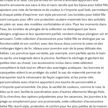
au chaud et à l'aise. Les porte-clés en forme d'animaux apportent une
touche amusante aux sacs à dos et sacs, tandis que les bijoux pour bébé fille
ajoutent une note de fantaisie et de couleur à n'importe quel look, permettant
à chaque petite d'exprimer son style personnel. Les lunettes pour bébé fille
sont conçues pour offrir une protection oculaire maximale lors des activités
en plein air, avec des modèles confortables et sûrs. Pour les moments dans
l'eau, les lunettes de plongée de la collection se distinguent par leurs
designs originaux et leur ajustement parfait, rendant chaque plongeon sûr et
amusant. Cette collection d'accessoires pour bébé fille se distingue par sa
fonctionnalité et son confort, avec des tissus doux comme le coton et des
mélanges légers de lin, idéaux pour prendre soin de la peau délicate des
bébés. Les ponchos type serviette, par exemple, sont parfaits après le bain
ou après une baignade dans la piscine, facilitant le séchage et gardant les
petites bien au chaud. Les accessoires inclus dans cette sélection
complètent le look tout en offrant des avantages pratiques : les bonnets et
casquettes aident à se protéger du soleil, le sac de maternité permet de
transporter tout le nécessaire de façon organisée, et les porte-clés
personnalisés avec charms apportent une touche de personnalité à
n'importe quel ensemble. De plus, la variété de couleurs, comme le rose, le
bleu ou le vert, facilite la coordination avec d'autres vêtements Mango Kids.
Si tu cherches des options polyvalentes pour les vacances, les journées à la
plage ou simplement pour une promenade, cette collection d'accessoires
bébé fille réunit style, protection et confort pour les plus petites de la maison.