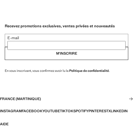
Recevez promotions exclusives, ventes privées et nouveautés
E-mail
M’INSCRIRE
En vous inscrivant, vous confirmez avoir lu la
Politique de confidentialité
.
FRANCE (MARTINIQUE)
INSTAGRAM
FACEBOOK
YOUTUBE
TIKTOK
SPOTIFY
PINTEREST
X
LINKEDIN
AIDE