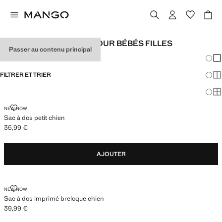
PLUS D'ACCESSOIRES POUR BÉBÉS FILLES
Passer au contenu principal
Chang
Aff
FILTRER ET TRIER
Aff
Af
SAC À DOS PETIT CHIEN
NEW NOW
Sac à dos petit chien
35,99 €
Prix actuel [35,99 € ]
AJOUTER
SAC À DOS IMPRIMÉ BRELOQUE CHIEN
NEW NOW
Sac à dos imprimé breloque chien
39,99 €
Prix actuel [39,99 € ]