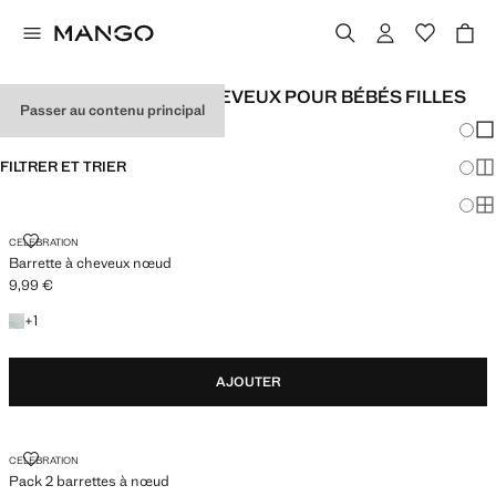
ACCESSOIRES POUR CHEVEUX POUR BÉBÉS FILLES
Passer au contenu principal
Chang
Aff
FILTRER ET TRIER
Aff
Af
BARRETTE À CHEVEUX NŒUD
CELEBRATION
Barrette à cheveux nœud
9,99 €
Prix actuel [9,99 € ]
+1 couleur
+
1
AJOUTER
PACK 2 BARRETTES À NŒUD
CELEBRATION
Pack 2 barrettes à nœud