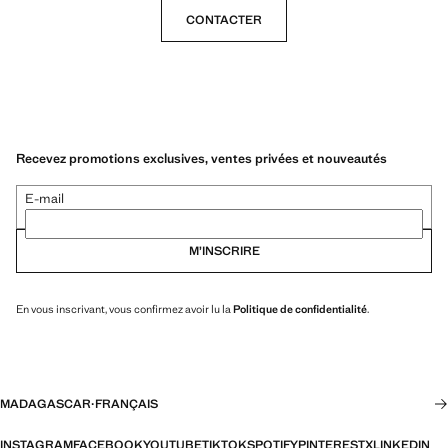
CONTACTER
Recevez promotions exclusives, ventes privées et nouveautés
E-mail
M’INSCRIRE
En vous inscrivant, vous confirmez avoir lu la
Politique de confidentialité
.
MADAGASCAR
·
FRANÇAIS
INSTAGRAM
FACEBOOK
YOUTUBE
TIKTOK
SPOTIFY
PINTEREST
X
LINKEDIN