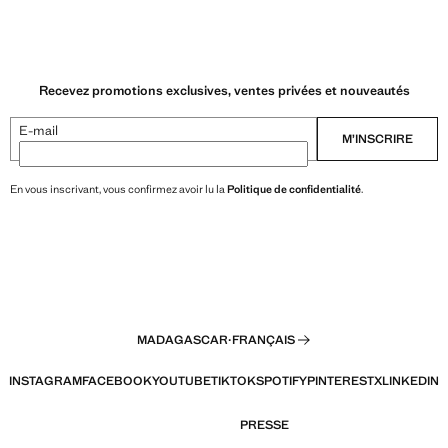
Recevez promotions exclusives, ventes privées et nouveautés
E-mail
M’INSCRIRE
En vous inscrivant, vous confirmez avoir lu la
Politique de confidentialité
.
MADAGASCAR
·
FRANÇAIS
INSTAGRAM
FACEBOOK
YOUTUBE
TIKTOK
SPOTIFY
PINTEREST
X
LINKEDIN
PRESSE