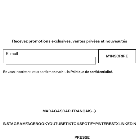
Recevez promotions exclusives, ventes privées et nouveautés
E-mail
M’INSCRIRE
En vous inscrivant, vous confirmez avoir lu la
Politique de confidentialité
.
MADAGASCAR
·
FRANÇAIS
INSTAGRAM
FACEBOOK
YOUTUBE
TIKTOK
SPOTIFY
PINTEREST
X
LINKEDIN
PRESSE