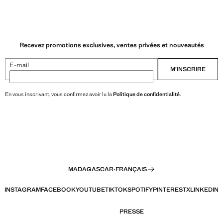
Recevez promotions exclusives, ventes privées et nouveautés
E-mail
M’INSCRIRE
En vous inscrivant, vous confirmez avoir lu la
Politique de confidentialité
.
MADAGASCAR
·
FRANÇAIS
INSTAGRAM
FACEBOOK
YOUTUBE
TIKTOK
SPOTIFY
PINTEREST
X
LINKEDIN
PRESSE