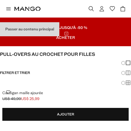
SOLDES
JUSQU'À -50 %
Passer au contenu principal
ACHETER
PULL-OVERS AU CROCHET POUR FILLES
Chang
Aff
FILTRER ET TRIER
Aff
Af
CARDIGAN MAILLE AJOURÉE
Cardigan maille ajourée
US$ 49,99
US$ 25,99
Prix initial barré [US$ 49,99 ]
Prix actuel [US$ 25,99 ]
AJOUTER