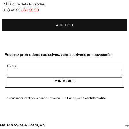
PULL AJOURÉ DÉTAILS BRODÉS
Pull ajouré détails brodés
US$ 49,99
US$ 25,99
Prix initial barré [US$ 49,99 ]
Prix actuel [US$ 25,99 ]
AJOUTER
Recevez promotions exclusives, ventes privées et nouveautés
E-mail
M’INSCRIRE
En vous inscrivant, vous confirmez avoir lu la
Politique de confidentialité
.
MADAGASCAR
·
FRANÇAIS