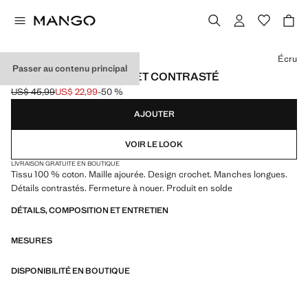
Choisissez une couleur
Écru
Passer au contenu principal
CARDIGAN EN CROCHET CONTRASTÉ
US$ 45,99
US$ 22,99
-50 %
Prix initial barré [US$ 45,99 ]
Prix actuel [US$ 22,99 ]
AJOUTER
VOIR LE LOOK
LIVRAISON GRATUITE EN BOUTIQUE
Tissu 100 % coton. Maille ajourée. Design crochet. Manches longues.
Détails contrastés. Fermeture à nouer. Produit en solde
DÉTAILS, COMPOSITION ET ENTRETIEN
MESURES
DISPONIBILITÉ EN BOUTIQUE