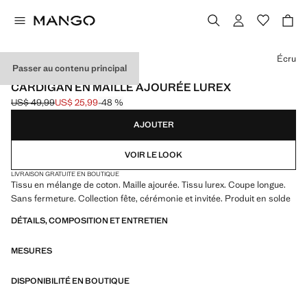
Choisissez une couleur
Écru
Passer au contenu principal
EVENTS
CARDIGAN EN MAILLE AJOURÉE LUREX
US$ 49,99
US$ 25,99
-48 %
Prix initial barré [US$ 49,99 ]
Prix actuel [US$ 25,99 ]
AJOUTER
VOIR LE LOOK
LIVRAISON GRATUITE EN BOUTIQUE
Tissu en mélange de coton. Maille ajourée. Tissu lurex. Coupe longue.
Sans fermeture. Collection fête, cérémonie et invitée. Produit en solde
DÉTAILS, COMPOSITION ET ENTRETIEN
MESURES
DISPONIBILITÉ EN BOUTIQUE