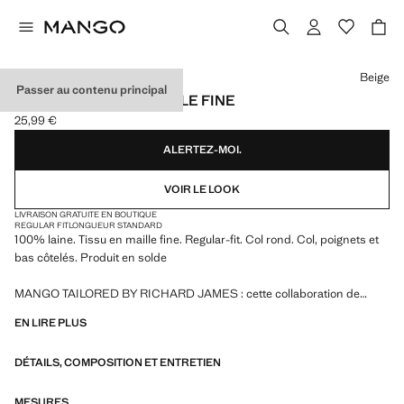
Choisissez une couleur
Beige
Passer au contenu principal
PULL 100 % LAINE MAILLE FINE
25,99 €
Prix actuel [25,99 € ]
ALERTEZ-MOI.
VOIR LE LOOK
LIVRAISON GRATUITE EN BOUTIQUE
REGULAR FIT
LONGUEUR STANDARD
100% laine. Tissu en maille fine. Regular-fit. Col rond. Col, poignets et
bas côtelés. Produit en solde
MANGO TAILORED BY RICHARD JAMES : cette collaboration de
design fusionne la sophistication et l'esprit audacieux de Richard
EN LIRE PLUS
James avec l'essence contemporaine de Mango. Le résultat est une
collection de vêtements de tailleur élégants et accessibles, centrée sur
DÉTAILS, COMPOSITION ET ENTRETIEN
la réinterprétation des imprimés et motifs de Richard James avec des
silhouettes plus définies, des contrastes de couleurs et des tissus de
haute qualité.
MESURES