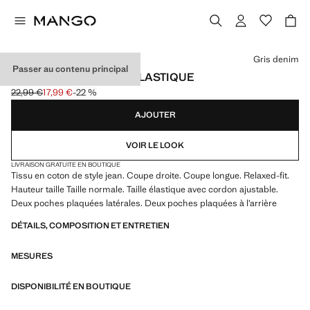
Choisissez une couleur
Gris denim
Passer au contenu principal
JEAN DROIT À TAILLE ÉLASTIQUE
22,99 €
17,99 €
-22 %
Prix initial barré [22,99 € ]
Prix actuel [17,99 € ]
AJOUTER
VOIR LE LOOK
LIVRAISON GRATUITE EN BOUTIQUE
Tissu en coton de style jean. Coupe droite. Coupe longue. Relaxed-fit.
Hauteur taille Taille normale. Taille élastique avec cordon ajustable.
Deux poches plaquées latérales. Deux poches plaquées à l’arrière
DÉTAILS, COMPOSITION ET ENTRETIEN
MESURES
DISPONIBILITÉ EN BOUTIQUE