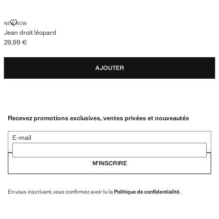
JEAN DROIT LÉOPARD
NEW NOW
Jean droit léopard
29,99 €
Prix actuel [29,99 € ]
AJOUTER
Recevez promotions exclusives, ventes privées et nouveautés
E-mail
M’INSCRIRE
En vous inscrivant, vous confirmez avoir lu la
Politique de confidentialité
.