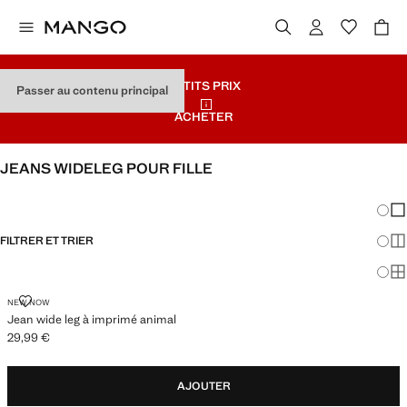
PETITS PRIX
Passer au contenu principal
ACHETER
JEANS WIDELEG POUR FILLE
VOIR TOUT
WIDE LEG
Chang
Aff
FILTRER ET TRIER
Aff
Af
JEAN WIDE LEG À IMPRIMÉ ANIMAL
NEW NOW
Jean wide leg à imprimé animal
29,99 €
Prix actuel [29,99 € ]
AJOUTER