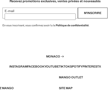
Recevez promotions exclusives, ventes privées et nouveautés
E-mail
M’INSCRIRE
En vous inscrivant, vous confirmez avoir lu la
Politique de confidentialité
.
MONACO
INSTAGRAM
FACEBOOK
YOUTUBE
TIKTOK
SPOTIFY
PINTEREST
X
MANGO OUTLET
EZ MANGO
SITE MAP