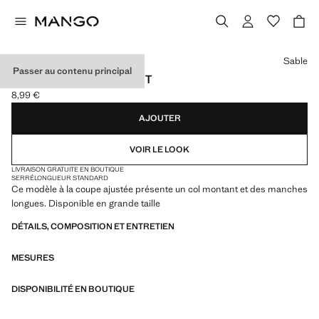
Choisissez une couleur
Sable
Passer au contenu principal
T-SHIRT À COL MONTANT
8,99 €
Prix actuel [8,99 € ]
AJOUTER
VOIR LE LOOK
LIVRAISON GRATUITE EN BOUTIQUE
SERRÉ
LONGUEUR STANDARD
Ce modèle à la coupe ajustée présente un col montant et des manches
longues. Disponible en grande taille
DÉTAILS, COMPOSITION ET ENTRETIEN
MESURES
DISPONIBILITÉ EN BOUTIQUE