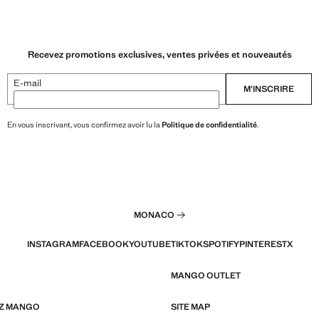
Recevez promotions exclusives, ventes privées et nouveautés
E-mail
M’INSCRIRE
En vous inscrivant, vous confirmez avoir lu la
Politique de confidentialité
.
MONACO
INSTAGRAM
FACEBOOK
YOUTUBE
TIKTOK
SPOTIFY
PINTEREST
X
MANGO OUTLET
EZ MANGO
SITE MAP