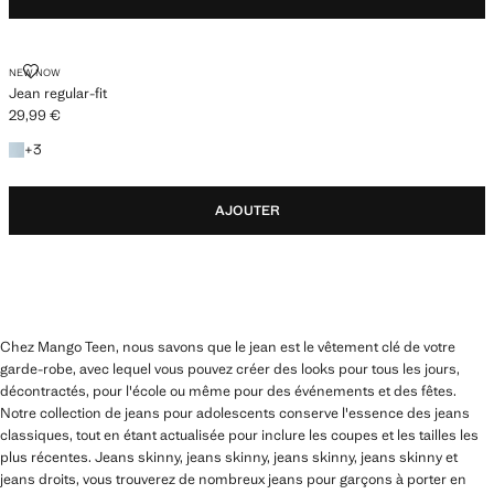
JEAN REGULAR-FIT
NEW NOW
Jean regular-fit
29,99 €
Prix actuel [29,99 € ]
+3 couleurs
+
3
AJOUTER
Chez Mango Teen, nous savons que le jean est le vêtement clé de votre
garde-robe, avec lequel vous pouvez créer des looks pour tous les jours,
décontractés, pour l'école ou même pour des événements et des fêtes.
Notre collection de jeans pour adolescents conserve l'essence des jeans
classiques, tout en étant actualisée pour inclure les coupes et les tailles les
plus récentes. Jeans skinny, jeans skinny, jeans skinny, jeans skinny et
jeans droits, vous trouverez de nombreux jeans pour garçons à porter en