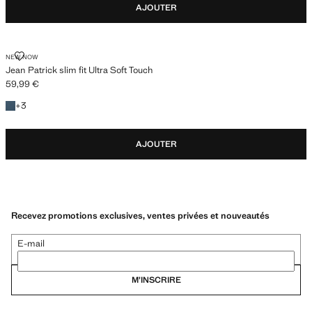
AJOUTER
JEAN PATRICK SLIM FIT ULTRA SOFT TOUCH
NEW NOW
Jean Patrick slim fit Ultra Soft Touch
59,99 €
Prix actuel [59,99 € ]
+3 couleurs
+
3
AJOUTER
Recevez promotions exclusives, ventes privées et nouveautés
E-mail
M’INSCRIRE