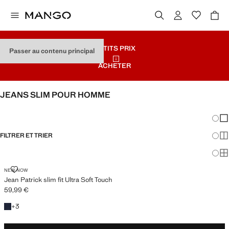
PETITS PRIX
Passer au contenu principal
ACHETER
JEANS SLIM POUR HOMME
TOUT VOIR
SLIM
Chang
Aff
FILTRER ET TRIER
Aff
Af
JEAN PATRICK SLIM FIT ULTRA SOFT TOUCH
NEW NOW
Jean Patrick slim fit Ultra Soft Touch
59,99 €
Prix actuel [59,99 € ]
+3 couleurs
+
3