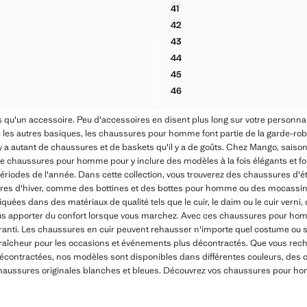
 € ]
Prix actuel [59,99 € ]
45
41
UIR LANIÈRES CROISÉES
SANDALES CUIR LANIÈRES C
 LANIÈRES CUIR
ESPADRILLE EN CUIR LISSE
46
42
UIR LANIÈRES CROISÉES
SANDALES CUIR LANIÈRES C
 LANIÈRES CUIR
ESPADRILLE EN CUIR LISSE
43
 LANIÈRES CUIR
ESPADRILLE EN CUIR LISSE
44
 LANIÈRES CUIR
ESPADRILLE EN CUIR LISSE
45
 LANIÈRES CUIR
ESPADRILLE EN CUIR LISSE
46
 LANIÈRES CUIR
ESPADRILLE EN CUIR LISSE
 qu'un accessoire. Peu d'accessoires en disent plus long sur votre personna
les autres basiques, les chaussures pour homme font partie de la garde-rob
l y a autant de chaussures et de baskets qu'il y a de goûts. Chez Mango, saiso
de chaussures pour homme pour y inclure des modèles à la fois élégants et f
es périodes de l'année. Dans cette collection, vous trouverez des chaussures
s d'hiver, comme des bottines et des bottes pour homme ou des mocassins
es dans des matériaux de qualité tels que le cuir, le daim ou le cuir verni, q
s apporter du confort lorsque vous marchez. Avec ces chaussures pour hom
garanti. Les chaussures en cuir peuvent rehausser n'importe quel costume ou
 fraîcheur pour les occasions et événements plus décontractés. Que vous re
décontractées, nos modèles sont disponibles dans différentes couleurs, des
chaussures originales blanches et bleues. Découvrez vos chaussures pour 