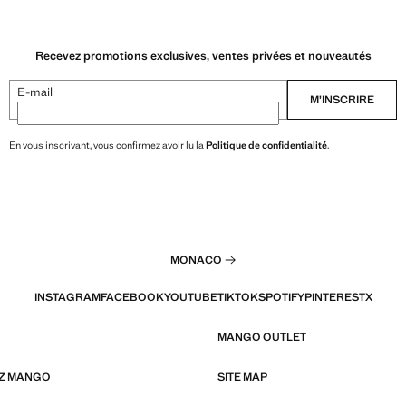
Recevez promotions exclusives, ventes privées et nouveautés
E-mail
M’INSCRIRE
En vous inscrivant, vous confirmez avoir lu la
Politique de confidentialité
.
MONACO
INSTAGRAM
FACEBOOK
YOUTUBE
TIKTOK
SPOTIFY
PINTEREST
X
MANGO OUTLET
EZ MANGO
SITE MAP