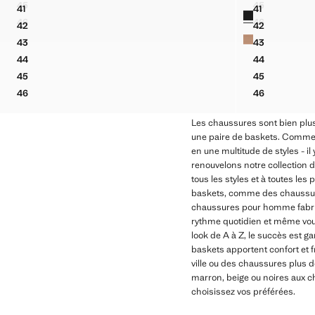
Prix actuel [69,99 € ]
Prix actuel [49,99
45
45
41
41
Couleurs
SANDALES MÉDUSE 100 % CUIR
SANDALES C
TENNIS CUIR SUÈDE
SANDALES À
46
46
42
42
SANDALES MÉDUSE 100 % CUIR
SANDALES C
TENNIS CUIR SUÈDE
SANDALES À
43
43
TENNIS CUIR SUÈDE
SANDALES À
44
44
TENNIS CUIR SUÈDE
SANDALES À
45
45
TENNIS CUIR SUÈDE
SANDALES À
46
46
TENNIS CUIR SUÈDE
SANDALES À
Les chaussures sont bien plus
une paire de baskets. Comme 
en une multitude de styles - i
renouvelons notre collection 
tous les styles et à toutes l
baskets, comme des chaussure
chaussures pour homme fabriqué
rythme quotidien et même vou
look de A à Z, le succès est 
baskets apportent confort et
ville ou des chaussures plus 
marron, beige ou noires aux 
choisissez vos préférées.