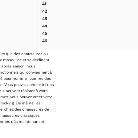
Prix actuel [69,99 € ]
45
41
ROISÉES
SANDALES DE PLAGE À BRIDES
BASKETS CUIR EMPIÈCEMENT CONTRASTANT
46
42
ROISÉES
SANDALES DE PLAGE À BRIDES
BASKETS CUIR EMPIÈCEMENT CONTRASTANT
43
BASKETS CUIR EMPIÈCEMENT CONTRASTANT
44
BASKETS CUIR EMPIÈCEMENT CONTRASTANT
45
BASKETS CUIR EMPIÈCEMENT CONTRASTANT
46
BASKETS CUIR EMPIÈCEMENT CONTRASTANT
lité que des chaussures ou
e masculine et se déclinent
n après saison, nous
onctionnels qui conviennent à
 d'été pour homme : comme des
. Vous pouvez acheter ici des
ui peuvent résister à votre
mes, vous pouvez créer votre
 smoking. De même, les
cherchiez des chaussures de
 chaussures classiques
hommes dès maintenant et