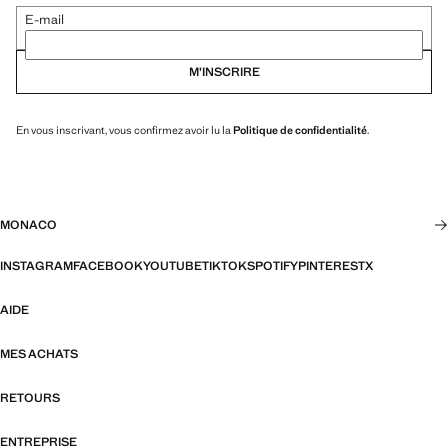
E-mail
M’INSCRIRE
En vous inscrivant, vous confirmez avoir lu la
Politique de confidentialité
.
MONACO
INSTAGRAM
FACEBOOK
YOUTUBE
TIKTOK
SPOTIFY
PINTEREST
X
AIDE
MES ACHATS
RETOURS
ENTREPRISE