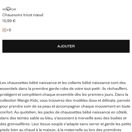
CHAUSSONS TRICOT NŒUD
NEW NOW
Chaussons tricot nœud
10,99 €
Prix actuel [10,99 € ]
+5 couleurs
+
5
AJOUTER
Les chaussettes bébé naissance et les collants bébé naissance sont des
essentiels dans la première garde-robe de votre tout-petit : ils réchauffent,
protègent et complètent chaque ensemble dès les premiers jours. Dans la
collection Mango Kids, vous trouverez des modèles doux et délicats, pensés
pour prendre soin de sa peau et accompagner chaque mouvement en toute
confort. Au quotidien, les packs de chaussettes bébé naissance en côtelé,
dans des teintes sable ou bleu, s'associent à merveille avec des bodies et
des grenouillères. Leur tissus souple s'adapte sans serrer et garde les petits
pieds bien au chaud à la maison, à la maternelle ou lors des premières