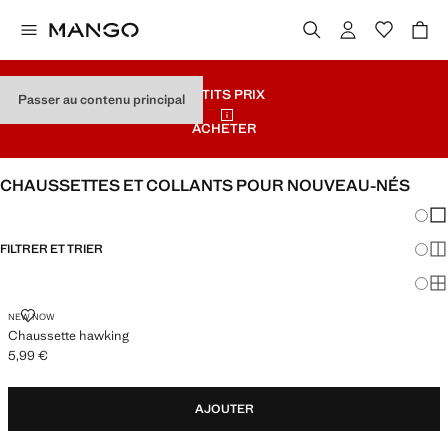
PETITS PRIX
Passer au contenu principal
ACHETER
CHAUSSETTES ET COLLANTS POUR NOUVEAU-NÉS
Chang
Aff
FILTRER ET TRIER
Aff
Af
CHAUSSETTE HAWKING
NEW NOW
Chaussette hawking
5,99 €
Prix actuel [5,99 € ]
AJOUTER